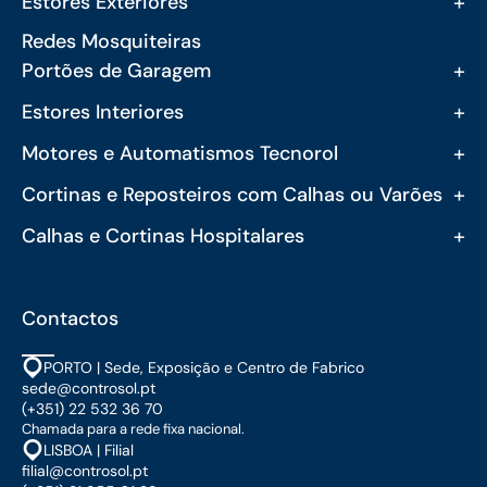
+
Estores Exteriores
Redes Mosquiteiras
+
Portões de Garagem
+
Estores Interiores
+
Motores e Automatismos Tecnorol
+
Cortinas e Reposteiros com Calhas ou Varões
+
Calhas e Cortinas Hospitalares
Contactos
PORTO | Sede, Exposição e Centro de Fabrico
sede@controsol.pt
(+351) 22 532 36 70
Chamada para a rede fixa nacional.
LISBOA | Filial
filial@controsol.pt