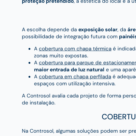
proteção pretendido
, à estética do local e à u
A escolha depende da
exposição solar
, da
áre
possibilidade de integração futura com
painéi
A
cobertura com chapa térmica
é indicad
zonas muito expostas.
A
cobertura para parque de estacioname
maior entrada de luz natural
e uma aparên
A
cobertura em chapa perfilada
é adequad
espaços com utilização intensiva.
A Controsol avalia cada projeto de forma pers
de instalação.
COBERTU
Na Controsol, algumas soluções podem ser pr