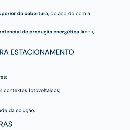
uperior da cobertura
, de acordo com a
potencial de produção energética
limpa,
ARA ESTACIONAMENTO
res;
m contextos fotovoltaicos;
ade da solução.
URAS