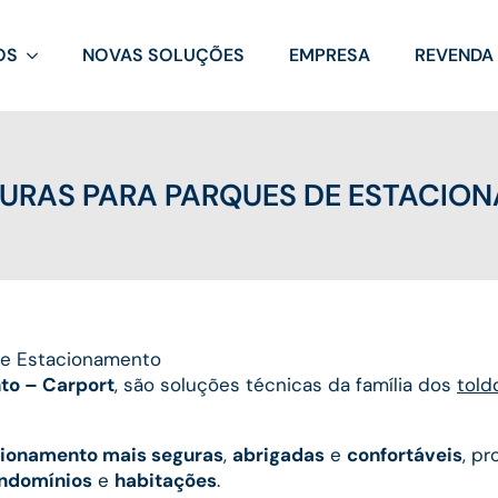
OS
NOVAS SOLUÇÕES
EMPRESA
REVENDA
URAS PARA PARQUES DE ESTACIO
de Estacionamento
to – Carport
, são soluções técnicas da família dos
told
cionamento mais seguras
,
abrigadas
e
confortáveis
, p
ndomínios
e
habitações
.