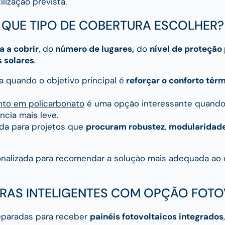
tilização prevista.
QUE TIPO DE COBERTURA ESCOLHER?
a a cobrir
, do
número de lugares,
do
nível de proteção
s solares
.
a quando o objetivo principal é
reforçar o conforto tér
nto em policarbonato
é uma opção interessante quand
cia mais leve.
a para projetos que
procuram robustez
,
modularidad
onalizada para recomendar a solução mais adequada ao e
RAS INTELIGENTES COM OPÇÃO FOTO
eparadas para receber
painéis fotovoltaicos integrados