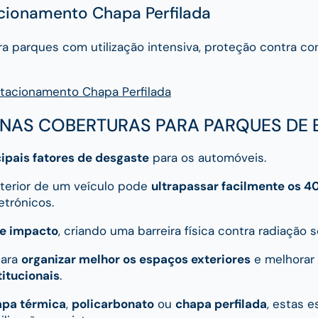
cionamento Chapa Perfilada
para parques com utilização intensiva, proteção contra c
stacionamento Chapa Perfilada
NAS COBERTURAS PARA PARQUES DE
cipais fatores de desgaste
para os automóveis.
nterior de um veículo pode
ultrapassar facilmente os 4
etrónicos.
te impacto
, criando uma barreira física contra radiação s
para
organizar melhor os espaços exteriores
e melhorar 
titucionais
.
apa térmica
,
policarbonato
ou
chapa perfilada
, estas 