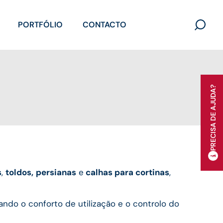
PORTFÓLIO
CONTACTO
Search
for:
PRECISA DE AJUDA?
s
,
toldos,
persianas
e
calhas para cortinas
,
ando o conforto de utilização e o controlo do