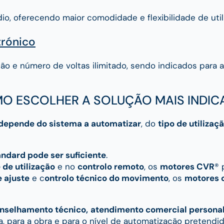
o, oferecendo maior comodidade e flexibilidade de util
trónico
ão e número de voltas ilimitado, sendo indicados para a
O ESCOLHER A SOLUÇÃO MAIS INDIC
depende do sistema a automatizar
, do
tipo de utilizaç
ndard pode ser suficiente
.
de utilização
e no
controlo remoto
, os
motores CVR
® 
 ajuste
e c
ontrolo técnico do movimento
, os
motores c
nselhamento técnico,
atendimento comercial persona
, para a obra e para o nível de automatização pretendid