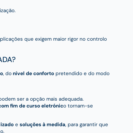
ização.
plicações que exigem maior rigor no controlo
ADA?
ão
, do
nível de conforto
pretendido e do modo
podem ser a opção mais adequada.
om fim de curso eletrónic
o tornam-se
lizado
e
soluções à medida
, para garantir que
o.