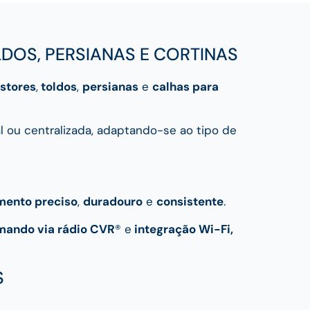
DOS, PERSIANAS E CORTINAS
stores
,
toldos
,
persianas
e
calhas para
l ou centralizada, adaptando-se ao tipo de
mento preciso
,
duradouro
e
consistente
.
mando via rádio CVR
® e
integração Wi-Fi,
S