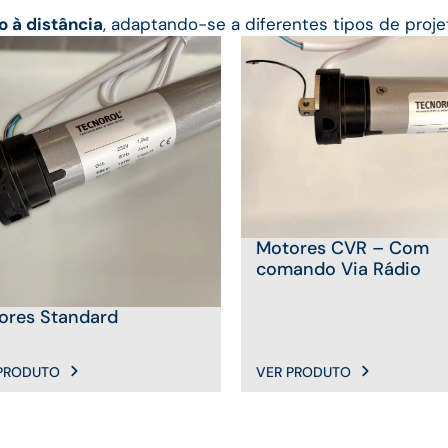
 à distância
, adaptando-se a diferentes tipos de proje
Motores CVR – Com
comando Via Rádio
ores Standard
PRODUTO
VER PRODUTO