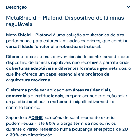
Descrição
MetalShield – Plafond: Dispositivo de lâminas
reguláveis
MetalShield – Plafond
é uma solução arquitetónica de alta
performance para
estores laminados exteriores
, que combina
versatilidade funcional
e
robustez estrutural
.
Diferente dos sistemas convencionais de sombreamento, este
dispositivo de lâminas reguláveis não recolhíveis permite
criar
coberturas adaptáveis
a diferentes
formatos geométricos
, o
que lhe oferece um papel essencial em
projetos de
arquitetura moderna
.
O
sistema
pode ser aplicado em
áreas residenciais
,
comerciais
e i
nstitucionais
, proporcionando proteção solar
arquitetónica eficaz e melhorando significativamente o
conforto térmico.
Segundo a
A
DENE
, soluções de sombreamento exterior
podem
reduzir
até
60%
a
carga térmica
nos edifícios
durante o verão, refletindo numa poupança energética de
20
a
30%
em climatização.