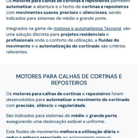
Os
motores para calhas de cortinas e reposteiros
permitem
automatizar
a abertura e o fecho de
cortinas e reposteiros
com
movimentos suaves
,
precisos
e
silenciosos
, sendo
indicados para sistemas de médio e grande porte.
Integrados na gama de
motores e automatismos Tecnorol
, são
uma solução discreta para
projetos residenciais
e
profissionais
onde o conforto de utilização, a
fluidez do
movimento
e a
automatização do cortinado
são critérios
relevantes.
MOTORES PARA CALHAS DE CORTINAS E
REPOSTEIROS
Os
motores para calhas de cortinas
e
reposteiros
foram
desenvolvidos para
automatizar o movimento do cortinado
com
precisão
,
silêncio
e
regularidade
.
São indicados para sistemas de
médio
e
grande porte
,
assegurando uma deslocação estável e uniforme.
Esta fluidez de movimento
melhora a utilização diária
e
reduz o esforço associado
ao acionamento manual.