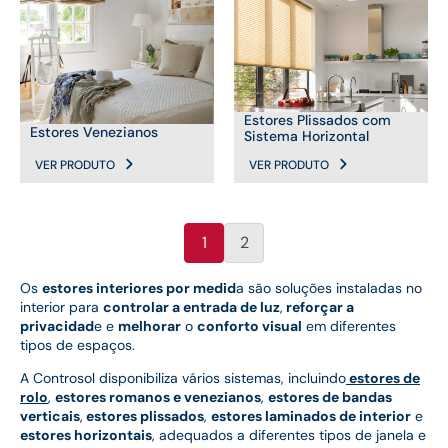
Estores Plissados com
Estores Venezianos
Sistema Horizontal
VER PRODUTO
VER PRODUTO
1
2
Os
estores interiores por medid
a são soluções instaladas no
interior para
controlar a entrada de luz
,
reforçar a
privacidad
e e
melhorar
o
conforto visual
em diferentes
tipos de espaços.
A Controsol disponibiliza vários sistemas, incluindo
estores de
rolo
,
estores romanos e venezianos
,
estores de bandas
verticais
,
estores plissados
,
estores laminados de interior
e
estores horizontais
, adequados a diferentes tipos de janela e