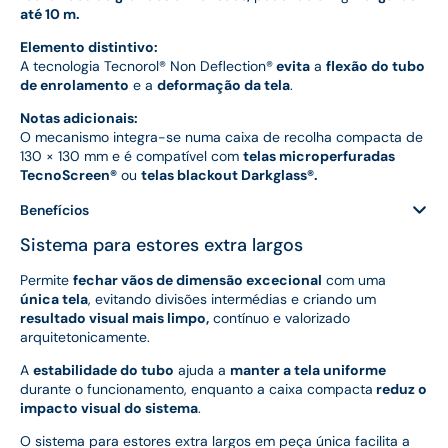
até 10 m.
Elemento distintivo:
A tecnologia Tecnorol® Non Deflection®
evita
a
flexão do tubo
de enrolamento
e a
deformação da tela
.
Notas adicionais:
O mecanismo integra-se numa caixa de recolha compacta de
130 × 130 mm e é compatível com
telas microperfuradas
TecnoScreen®
ou
telas blackout Darkglass®.
Benefícios
Sistema para estores extra largos
Permite
fechar vãos de dimensão excecional
com uma
única tela
, evitando divisões intermédias e criando um
resultado visual mais limpo,
contínuo e valorizado
arquitetonicamente.
A
estabilidade do tubo
ajuda a
manter a tela uniforme
durante o funcionamento, enquanto a caixa compacta
reduz o
impacto visual do sistema
.
O sistema para estores extra largos em peça única facilita a