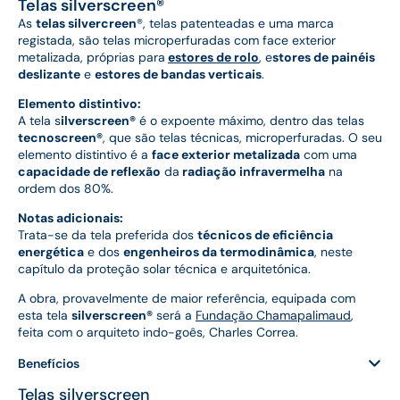
Telas silverscreen®
As
telas silvercreen
®, telas patenteadas e uma marca
registada, são telas microperfuradas com face exterior
metalizada, próprias para
estores de rolo
, e
stores de painéis
deslizante
e
estores de bandas verticais
.
Elemento distintivo:
A tela s
ilverscreen®
é o expoente máximo, dentro das telas
tecnoscreen®
, que são telas técnicas, microperfuradas. O seu
elemento distintivo é a
face exterior metalizada
com uma
capacidade de reflexão
da
radiação infravermelha
na
ordem dos 80%.
Notas adicionais:
Trata-se da tela preferida dos
técnicos de eficiência
energética
e dos
engenheiros da termodinâmica
, neste
capítulo da proteção solar técnica e arquitetónica.
A obra, provavelmente de maior referência, equipada com
esta tela
silverscreen®
será a
Fundação Chamapalimaud
,
feita com o arquiteto indo-goês, Charles Correa.
Benefícios
Telas silverscreen