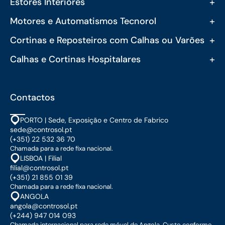
+
Estores Interiores
+
Motores e Automatismos Tecnorol
+
Cortinas e Reposteiros com Calhas ou Varões
+
Calhas e Cortinas Hospitalares
Contactos
PORTO | Sede, Exposição e Centro de Fabrico
sede@controsol.pt
(+351) 22 532 36 70
Chamada para a rede fixa nacional.
LISBOA | Filial
filial@controsol.pt
(+351) 21 855 01 39
Chamada para a rede fixa nacional.
ANGOLA
angola@controsol.pt
(+244) 947 014 093
Chamada internacional para rede móvel de Angola. Custo conforme