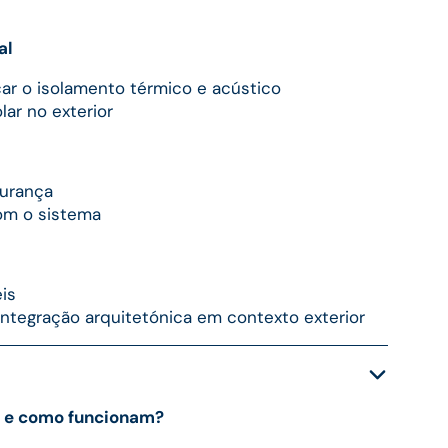
al
ar o isolamento térmico e acústico
lar no exterior
gurança
om o sistema
eis
tegração arquitetónica em contexto exterior
s e como funcionam?