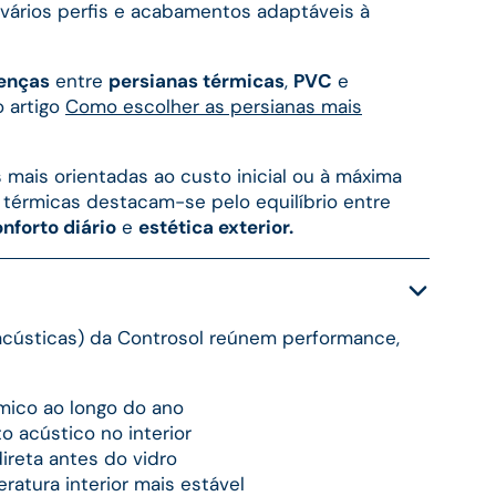
 vários perfis e acabamentos adaptáveis à
renças
entre
persianas térmicas
,
PVC
e
o artigo
Como escolher as persianas mais
ais orientadas ao custo inicial ou à máxima
s térmicas destacam-se pelo equilíbrio entre
nforto diário
e
estética exterior.
acústicas) da Controsol reúnem performance,
mico ao longo do ano
to acústico no interior
ireta antes do vidro
ratura interior mais estável