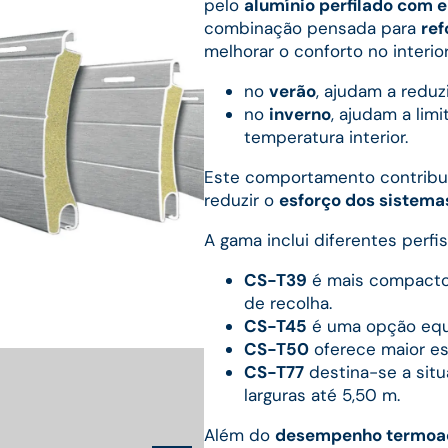
pelo
alumínio perfilado com 
combinação pensada para
ref
melhorar o conforto no interior
no
verão
, ajudam a reduzi
no
inverno
, ajudam a limi
temperatura interior.
Este comportamento contribu
reduzir o
esforço dos sistema
A gama inclui diferentes perfi
CS-T39
é mais compacto
de recolha.
CS-T45
é uma opção equi
CS-T50
oferece maior est
CS-T77
destina-se a sit
larguras até 5,50 m.
Além do
desempenho termoa