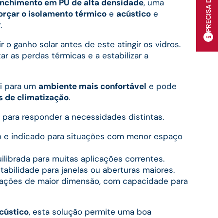
enchimento em PU de alta densidade
, uma
orçar o isolamento térmico
e
acústico
e
.
r o ganho solar antes de este atingir os vidros.
tar as perdas térmicas e a estabilizar a
i para um
ambiente mais confortável
e pode
s de climatização
.
s para responder a necessidades distintas.
 e indicado para situações com menor espaço
librada para muitas aplicações correntes.
abilidade para janelas ou aberturas maiores.
uações de maior dimensão, com capacidade para
cústico
, esta solução permite uma boa