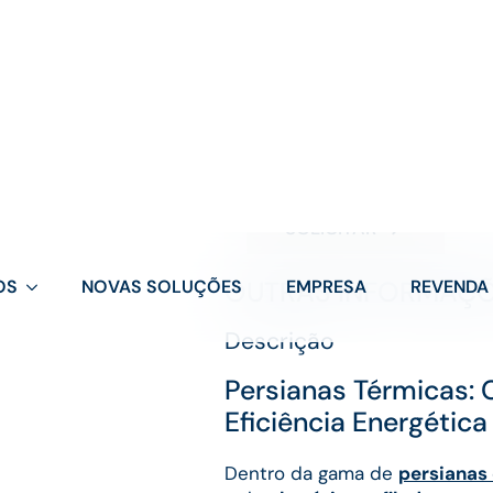
desempenho, durabilidade e in
Receba um orçamento
SOLICITAR
Receba uma Ficha Técnica
SOLICITAR
OUTRAS INFORMAÇ
Descrição
Persianas Térmicas: 
Eficiência Energética
Dentro da gama de
persianas 