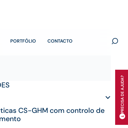
s CS-GHM
são indicadas para
habitações
,
os de arquitetura
onde seja importante
regular
ombreamento sem abdicar de
isolamento
,
nica
.
ÕES
sticas CS-GHM com controlo de
lamento