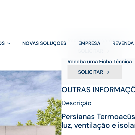
As
persianas termoacústica
edifícios comerciais
e
projet
luminosidade
,
ventilação
e s
motorização
e
integração téc
Receba um orçamento
SOLICITAR
Receba uma Ficha Técnica
SOLICITAR
OUTRAS INFORMAÇ
Descrição
Persianas Termoacú
luz, ventilação e iso