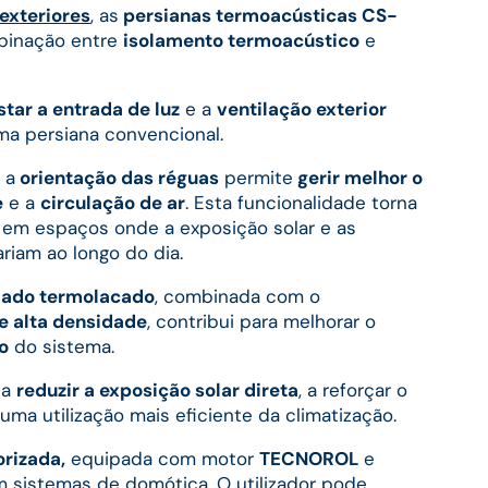
exteriores
, as
persianas termoacústicas CS-
binação entre
isolamento termoacústico
e
star a entrada de luz
e a
ventilação exterior
a persiana convencional.
 a
orientação das réguas
permite
gerir melhor o
e
e a
circulação de ar
. Esta funcionalidade torna
 em espaços onde a exposição solar e as
riam ao longo do dia.
ilado termolacado
, combinada com o
e alta densidade
, contribui para melhorar o
o
do sistema.
 a
reduzir a exposição solar direta
, a reforçar o
 uma utilização mais eficiente da climatização.
rizada,
equipada com motor
TECNOROL
e
m sistemas de domótica. O utilizador pode