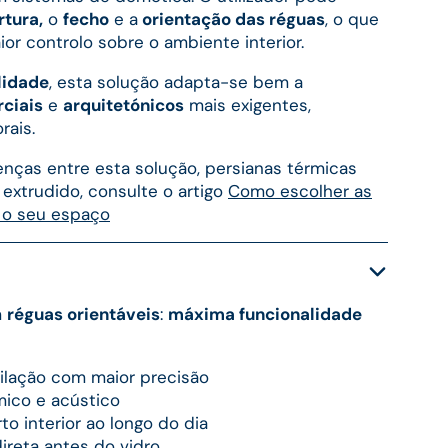
tura,
o
fecho
e a
orientação das réguas
, o que
or controlo sobre o ambiente interior.
lidade
, esta solução adapta-se bem a
ciais
e
arquitetónicos
mais exigentes,
rais.
enças entre esta solução, persianas térmicas
 extrudido, consulte o artigo
Como escolher as
a o seu espaço
m
réguas orientáveis
:
máxima funcionalidade
tilação com maior precisão
mico e acústico
to interior ao longo do dia
ireta antes do vidro