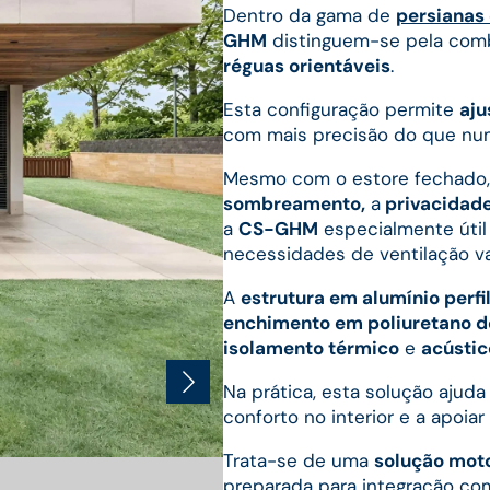
Dentro da gama de
persianas 
GHM
distinguem-se pela com
réguas orientáveis
.
Esta configuração permite
aju
com mais precisão do que num
Mesmo com o estore fechado,
sombreamento,
a
privacidad
a
CS-GHM
especialmente útil
necessidades de ventilação va
A
estrutura em alumínio perf
enchimento em poliuretano d
isolamento térmico
e
acústic
Na prática, esta solução ajuda
conforto no interior e a apoiar
Trata-se de uma
solução moto
preparada para integração co