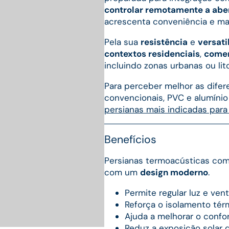
controlar remotamente a aber
acrescenta conveniência e mai
Pela sua
resistência
e
versati
contextos residenciais
,
comer
incluindo zonas urbanas ou lito
Para perceber melhor as difer
convencionais, PVC e alumínio
persianas mais indicadas par
Benefícios
Persianas termoacústicas co
com um
design moderno
.
Permite regular luz e ven
Reforça o isolamento tér
Ajuda a melhorar o confor
Reduz a exposição solar d