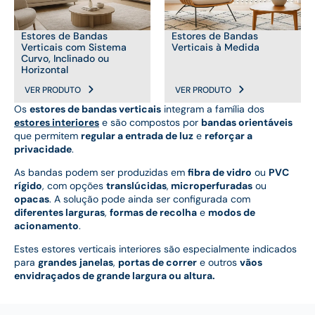
Estores de Bandas
Estores de Bandas
Verticais com Sistema
Verticais à Medida
Curvo, Inclinado ou
Horizontal
VER PRODUTO
VER PRODUTO
Os
estores de bandas verticais
integram a família dos
estores interiores
e são compostos por
bandas orientáveis
que permitem
regular a entrada de luz
e
reforçar a
privacidade
.
As bandas podem ser produzidas em
fibra de vidro
ou
PVC
rígido
, com opções
translúcidas
,
microperfuradas
ou
opacas
. A solução pode ainda ser configurada com
diferentes larguras
,
formas de recolha
e
modos de
acionamento
.
Estes estores verticais interiores são especialmente indicados
para
grandes
janelas
,
portas de correr
e outros
vãos
envidraçados de grande largura ou altura.