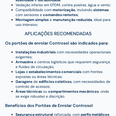
Vedação inferior em EPDM, contra poeiras, água e vento;
Compatibilidade com
motorização
, incluindo
sistemas
com sensores e
comandos remotos
;
Montagem simples
e
manutenção reduzida
, ideal para
uso intensivo.
APLICAÇÕES RECOMENDADAS
Os portões de enrolar Controsol são indicados para:
Instalações industriais
com necessidades operacionais
exigentes;
Armazéns
e centros logísticos que requerem segurança
e fluidez de circulação;
Lojas
e
estabelecimentos comerciais
com frentes
expostas ou áreas técnicas;
Garagens
de
edifícios coletivos
, com necessidades de
controlo de acessos;
Áreas técnicas
ou
compartimentos mecânicos
, onde
se exige robustez e discrição.
Benefícios dos Portões de Enrolar Controsol
Segurança estrutural
reforçada, com
perfis metálicos