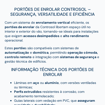
PORTÕES DE ENROLAR CONTROSOL –
SEGURANÇA, VERSATILIDADE E EFICIÊNCIA
Com um sistema de
enrolamento vertical
eficiente, os
portões de enrolar
da Controsol libertam espaço útil no
interior e exterior do vão, tornando-se ideais para instalações
que exigem
acessos desimpedidos
e
alto rendimento
operacional.
Estes
portõe
s são compatíveis com sistemas de
automatização
e
domótica
, permitindo
operação cómoda,
controlo remoto
e integração com
sistemas de segurança
e
gestão técnica de edifícios.
INFORMAÇÃO TÉCNICA DOS PORTÕES DE
ENROLAR
Lâminas em
aço
ou
alumínio
, com versões ventiladas
ou térmicas;
Perfis extrudidos
resistentes à corrosão, com
acabamento termolacado;
Guias laterais com vedação em PVC, que
asseguram
suavidade
e
durabilidade
;