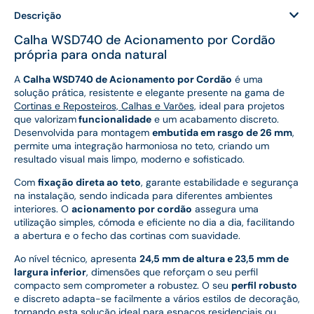
Descrição
Calha WSD740 de Acionamento por Cordão
própria para onda natural
A
Calha WSD740 de Acionamento por Cordão
é uma
solução prática, resistente e elegante presente na gama de
Cortinas e Reposteiros, Calhas e Varões,
ideal para projetos
que valorizam
funcionalidade
e um acabamento discreto.
Desenvolvida para montagem
embutida em rasgo de 26 mm
,
permite uma integração harmoniosa no teto, criando um
resultado visual mais limpo, moderno e sofisticado.
Com
fixação direta ao teto
, garante estabilidade e segurança
na instalação, sendo indicada para diferentes ambientes
interiores. O
acionamento por cordão
assegura uma
utilização simples, cómoda e eficiente no dia a dia, facilitando
a abertura e o fecho das cortinas com suavidade.
Ao nível técnico, apresenta
24,5 mm de altura e 23,5 mm de
largura inferior
, dimensões que reforçam o seu perfil
compacto sem comprometer a robustez. O seu
perfil robusto
e discreto adapta-se facilmente a vários estilos de decoração,
tornando esta solução ideal para espaços residenciais ou