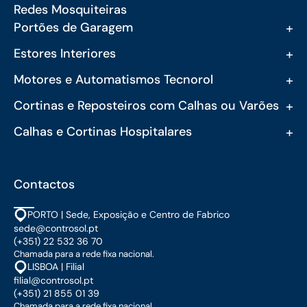
Redes Mosquiteiras
+
Portões de Garagem
+
Estores Interiores
+
Motores e Automatismos Tecnorol
+
Cortinas e Reposteiros com Calhas ou Varões
+
Calhas e Cortinas Hospitalares
Contactos
PORTO | Sede, Exposição e Centro de Fabrico
sede@controsol.pt
(+351) 22 532 36 70
Chamada para a rede fixa nacional.
LISBOA | Filial
filial@controsol.pt
(+351) 21 855 01 39
Chamada para a rede fixa nacional.