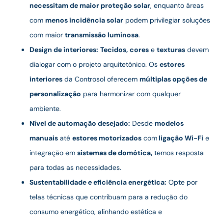
necessitam de maior proteção solar
, enquanto áreas
com
menos incidência solar
podem privilegiar soluções
com maior
transmissão luminosa
.
Design de interiores:
Tecidos,
cores
e
texturas
devem
dialogar com o projeto arquitetónico. Os
estores
interiores
da Controsol oferecem
múltiplas opções de
personalização
para harmonizar com qualquer
ambiente.
Nível de automação desejado:
Desde
modelos
manuais
até
estores motorizados
com
ligação
Wi-Fi
e
integração em
sistemas de domótica,
temos resposta
para todas as necessidades.
Sustentabilidade e eficiência energética:
Opte por
telas técnicas que contribuam para a redução do
consumo energético, alinhando estética e