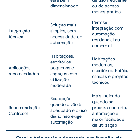
está bem
de uso frequente
dimensionado
ou de acesso
menos prático
Permite
Solução mais
integração com
Integração
simples, sem
automação
técnica
necessidade de
residencial ou
automação
comercial
Habitações,
Habitações
escritórios
modernas,
Aplicações
pequenos e
escritórios, hotéis,
recomendadas
espaços com
clínicas e projetos
utilização
técnicos
moderada
Mais indicada
Boa opção
quando se
quando o vão é
Recomendação
procura conforto,
adequado e o uso
Controsol
automação e
diário não exige
maior facilidade
automação
de utilização