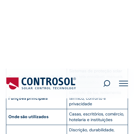
ADICIONE A CONTROSOL COMO FONTE
PREFERIDA
Sistemas de proteção solar
O que são Estores de Rolo?
com tela enrolável, manuais
ou motorizados
Controlo da luz, isolamento
Funções principais
térmico, conforto e
privacidade
Casas, escritórios, comércio,
Onde são utilizados
hotelaria e instituições
Discrição, durabilidade,