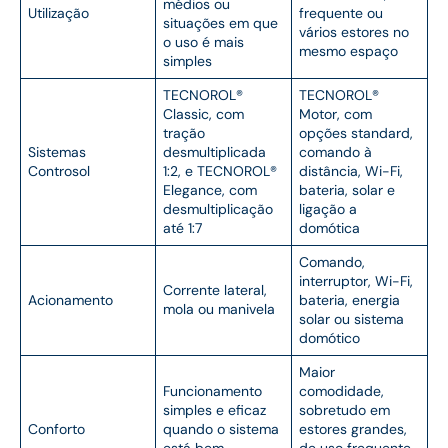
médios ou
Utilização
frequente ou
situações em que
vários estores no
o uso é mais
mesmo espaço
simples
TECNOROL®
TECNOROL®
Classic, com
Motor, com
tração
opções standard,
Sistemas
desmultiplicada
comando à
Controsol
1:2, e TECNOROL®
distância, Wi-Fi,
Elegance, com
bateria, solar e
desmultiplicação
ligação a
até 1:7
domótica
Comando,
interruptor, Wi-Fi,
Corrente lateral,
Acionamento
bateria, energia
mola ou manivela
solar ou sistema
domótico
Maior
Funcionamento
comodidade,
simples e eficaz
sobretudo em
Conforto
quando o sistema
estores grandes,