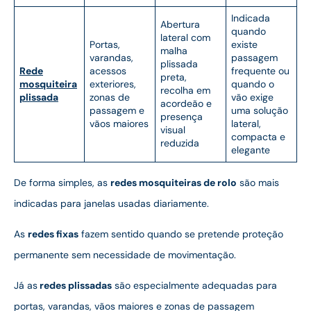
Indicada
Abertura
quando
lateral com
Portas,
existe
malha
varandas,
passagem
plissada
Rede
acessos
frequente ou
preta,
mosquiteira
exteriores,
quando o
recolha em
plissada
zonas de
vão exige
acordeão e
passagem e
uma solução
presença
vãos maiores
lateral,
visual
compacta e
reduzida
elegante
De forma simples, as
redes mosquiteiras de rolo
são mais
indicadas para janelas usadas diariamente.
As
redes fixas
fazem sentido quando se pretende proteção
permanente sem necessidade de movimentação.
Já as
redes plissadas
são especialmente adequadas para
portas, varandas, vãos maiores e zonas de passagem