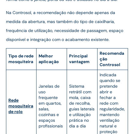
Na Controsol, a recomendação não depende apenas da
medida da abertura, mas também do tipo de caixilharia,
frequência de utilização, necessidade de passagem, espaço
disponível e integração com o acabamento existente.
Recomenda
Tipo de rede
Melhor
Principal
ção
mosquiteira
aplicação
vantagem
Controsol
Indicada
quando se
Janelas de
Sistema
pretende
uso
retrátil com
abrir e
frequente
mola, caixa
fechar a
Rede
em quartos,
de recolha,
rede com
mosquiteira
salas,
guias laterais
regularidade,
de rolo
cozinhas e
e utilização
mantendo
espaços
prática no
ventilação
profissionais
dia a dia
natural e
proteção