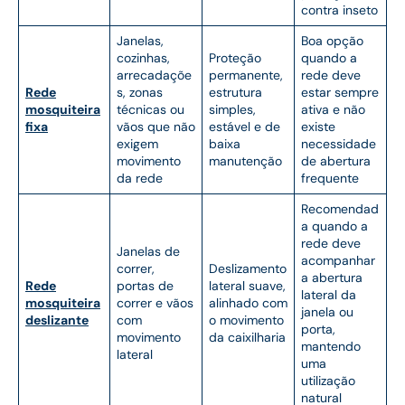
contra inseto
Janelas,
Boa opção
cozinhas,
Proteção
quando a
arrecadaçõe
permanente,
rede deve
Rede
s, zonas
estrutura
estar sempre
mosquiteira
técnicas ou
simples,
ativa e não
fixa
vãos que não
estável e de
existe
exigem
baixa
necessidade
movimento
manutenção
de abertura
da rede
frequente
Recomendad
a quando a
rede deve
Janelas de
acompanhar
correr,
Deslizamento
a abertura
Rede
portas de
lateral suave,
lateral da
mosquiteira
correr e vãos
alinhado com
janela ou
deslizante
com
o movimento
porta,
movimento
da caixilharia
mantendo
lateral
uma
utilização
natural