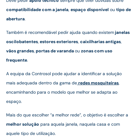
Deve pedir
apoio técnico
sempre que tiver dúvidas sobre
compatibilidade com a janela
,
espaço disponível
ou
tipo de
abertura
.
Também é recomendável pedir ajuda quando existem
janelas
oscilobatentes
,
estores exteriores
,
caixilharias antigas
,
vãos grandes
,
portas de varanda
ou
zonas com uso
frequente
.
A equipa da Controsol pode ajudar a identificar a solução
mais adequada dentro da gama de
redes mosquiteiras
,
encaminhando para o modelo que melhor se adapta ao
espaço.
Mais do que escolher “a melhor rede”, o objetivo é escolher a
melhor solução
para aquela janela, naquela casa e com
aquele tipo de utilização.