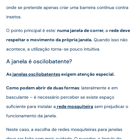
onde se pretende apenas criar uma barreira contínua contra
insetos.
O ponto principal é este:
numa janela de correr,
a
rede deve
respeitar o movimento da própria janela.
Quando isso não
acontece, a utilização torna-se pouco intuitiva.
A janela é oscilobatente?
As
janelas oscilobatentes
exigem atenção especial.
Como podem abrir de duas formas
: lateralmente e em
basculante – é necessário perceber se existe espaço
suficiente para instalar a
rede mosquiteira
sem prejudicar o
funcionamento da janela.
Neste caso, a escolha de redes mosquiteiras para janelas
deve ser feita com mais cuidado. O puxador, o ângulo de