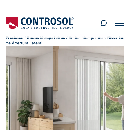
Search
for:
Produtos
/
Redes Mosquiteiras
/
Redes Mosquiteiras Plissadas
de Abertura Lateral