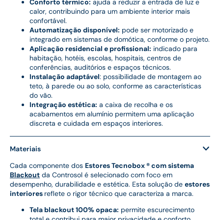
Conforto térmico:
ajuda a reduzir a entrada de luz e
calor, contribuindo para um ambiente interior mais
confortável.
Automatização disponível:
pode ser motorizado e
integrado em sistemas de domótica, conforme o projeto.
Aplicação residencial e profissional:
indicado para
habitação, hotéis, escolas, hospitais, centros de
conferências, auditórios e espaços técnicos.
Instalação adaptável
: possibilidade de montagem ao
teto, à parede ou ao solo, conforme as características
do vão.
Integração estética:
a caixa de recolha e os
acabamentos em alumínio permitem uma aplicação
discreta e cuidada em espaços interiores.
Materiais
Cada componente dos
Estores Tecnobox ® com sistema
Blackout
da Controsol é selecionado com foco em
desempenho, durabilidade e estética. Esta solução de
estores
interiores
reflete o rigor técnico que caracteriza a marca.
Tela blackout 100% opaca:
permite escurecimento
total e contribui para maior privacidade e conforto