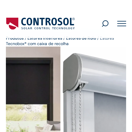
Search
for:
Produtos
/
Estores Interiores
/
Estores de Rolo
/
Estores
Tecnobox® com caixa de recolha