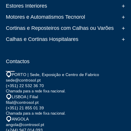
+
Estores Interiores
+
Motores e Automatismos Tecnorol
+
Cortinas e Reposteiros com Calhas ou Varões
+
Calhas e Cortinas Hospitalares
Contactos
PORTO | Sede, Exposição e Centro de Fabrico
sede@controsol.pt
(+351) 22 532 36 70
Chamada para a rede fixa nacional.
LISBOA | Filial
filial@controsol.pt
(+351) 21 855 01 39
Chamada para a rede fixa nacional.
ANGOLA
angola@controsol.pt
(+244) 947 014 093