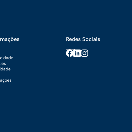
ormações
Redes Sociais
vacidade
kies
lidade
mações