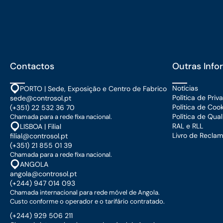
Contactos
Outras Inf
Notícias
PORTO | Sede, Exposição e Centro de Fabrico
Política de Pri
sede@controsol.pt
Política de Coo
(+351) 22 532 36 70
Política de Qua
Chamada para a rede fixa nacional.
RAL e RLL
LISBOA | Filial
Livro de Recla
filial@controsol.pt
(+351) 21 855 01 39
Chamada para a rede fixa nacional.
ANGOLA
angola@controsol.pt
(+244) 947 014 093
Chamada internacional para rede móvel de Angola.
Custo conforme o operador e o tarifário contratado.
(+244) 929 506 211