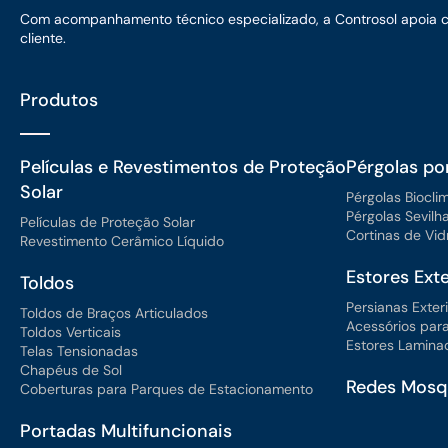
Com acompanhamento técnico especializado, a Controsol apoia cada
cliente.
Produtos
Películas e Revestimentos de Proteção
Pérgolas po
Solar
Pérgolas Biocli
Pérgolas Sevilh
Películas de Proteção Solar
Cortinas de Vid
Revestimento Cerâmico Líquido
Estores Exte
Toldos
Persianas Exter
Toldos de Braços Articulados
Acessórios para
Toldos Verticais
Estores Laminad
Telas Tensionadas
Chapéus de Sol
Redes Mosqu
Coberturas para Parques de Estacionamento
Portadas Multifuncionais