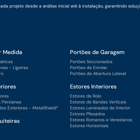
 projeto desde a análise inicial até à instalação, garantindo soluç
r Medida
Portões de Garagem
máticas
Portões Seccionados
anas - Ligeiras
Portões de Enrolar
ro
Portões de Abertura Lateral
riores
Estores Interiores
iores
Estores de Rolo
 Persianas
Estores de Bandas Verticais
os Exteriores - MetalShield®
Estores Laminados de Interior
Estores Plissados
Estores Romanos e Venezianos
iteiras
Estores Horizontais