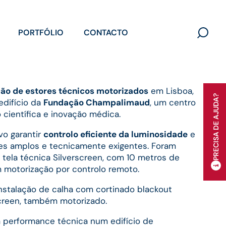
PORTFÓLIO
CONTACTO
Search
for:
ção de estores técnicos motorizados
em Lisboa,
PRECISA DE AJUDA?
edifício da
Fundação Champalimaud
, um centro
 científica e inovação médica.
vo garantir
controlo eficiente da luminosidade
e
s amplos e tecnicamente exigentes. Foram
 tela técnica Silverscreen, com 10 metros de
 motorização por controlo remoto.
instalação de calha com cortinado blackout
rscreen, também motorizado.
a performance técnica num edifício de