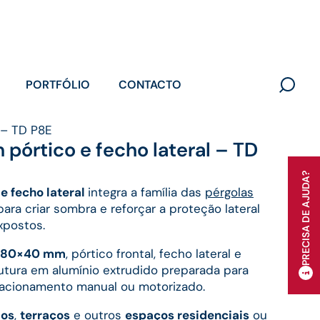
PORTFÓLIO
CONTACTO
Search
for:
 – TD P8E
PRECISA DE AJUDA?
pórtico e fecho lateral – TD
e fecho lateral
integra a família das
pérgolas
ara criar sombra e reforçar a proteção lateral
xpostos.
e 80×40 mm
, pórtico frontal, fecho lateral e
utura em alumínio extrudido preparada para
e acionamento manual ou motorizado.
ios
,
terraços
e outros
espaços residenciais
ou