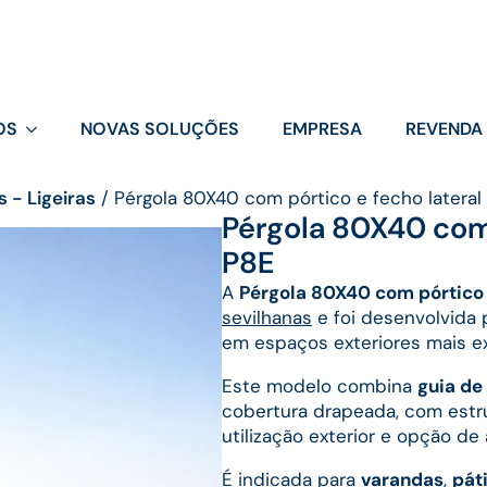
OS
NOVAS SOLUÇÕES
EMPRESA
REVENDA
 - Ligeiras
/
Pérgola 80X40 com pórtico e fecho lateral
Pérgola 80X40 com 
P8E
A
Pérgola 80X40 com pórtico 
sevilhanas
e foi desenvolvida p
em espaços exteriores mais e
Este modelo combina
guia d
cobertura drapeada, com estr
utilização exterior e opção d
É indicada para
varandas
,
pát