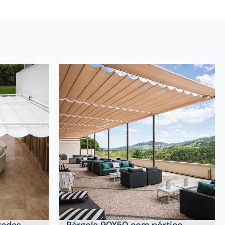
redes –
Pérgola 90X50 com pórtico