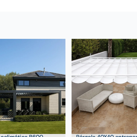
ioclimática B600
Pérgola 40X40 entrepa