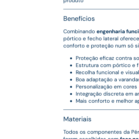
Benefícios
Combinando
engenharia func
pórtico e fecho lateral ofere
conforto e proteção num só s
Proteção eficaz contra sol
Estrutura com pórtico e f
Recolha funcional e visu
Boa adaptação a varandas
Personalização em cores
Integração discreta em 
Mais conforto e melhor a
Materiais
Todos os componentes da Pérg
foram escolhidos com
foco na