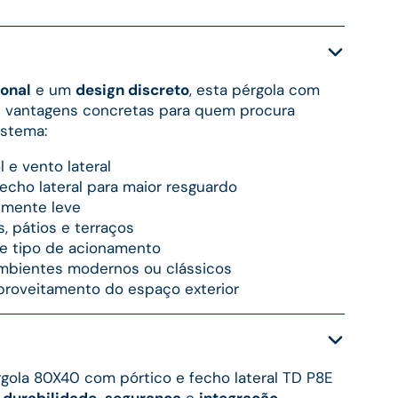
ional
e um
design discreto
, esta pérgola com
ce vantagens concretas para quem procura
istema:
 e vento lateral
echo lateral para maior resguardo
almente leve
, pátios e terraços
 e tipo de acionamento
ambientes modernos ou clássicos
proveitamento do espaço exterior
ola 80X40 com pórtico e fecho lateral TD P8E
 durabilidade,
segurança
e
integração