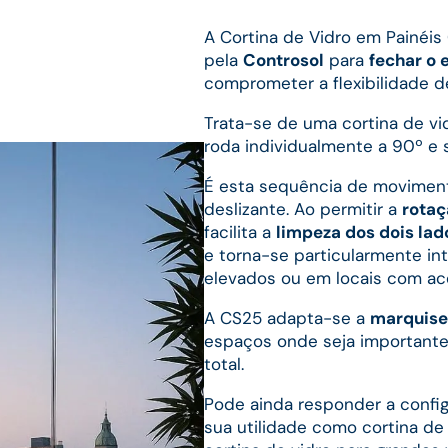
A Cortina de Vidro em Painéis 
pela
Controsol
para
fechar o 
comprometer a flexibilidade d
Trata-se de uma cortina de vi
roda individualmente a 90º e s
É esta sequência de movimen
deslizante. Ao permitir a
rotaç
facilita a
limpeza dos dois lad
e torna-se particularmente i
elevados ou em locais com aces
A CS25 adapta-se a
marquise
espaços onde seja importante
total.
Pode ainda responder a config
sua utilidade como cortina de v