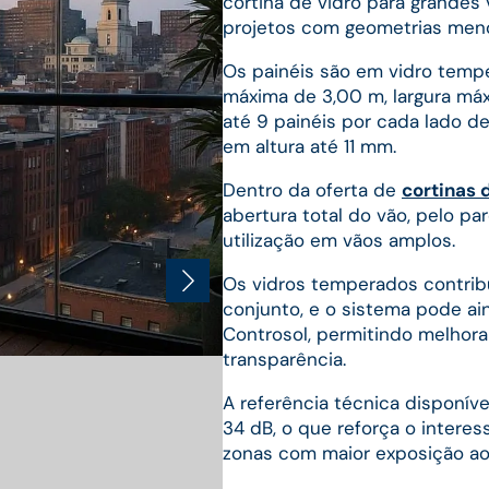
cortina de vidro para grandes 
projetos com geometrias meno
Os painéis são em vidro temp
máxima de 3,00 m, largura má
até 9 painéis por cada lado 
em altura até 11 mm.
Dentro da oferta de
cortinas 
abertura total do vão, pelo p
utilização em vãos amplos.
Os vidros temperados contrib
conjunto, e o sistema pode ai
Controsol, permitindo melhor
transparência.
A referência técnica disponív
34 dB, o que reforça o inter
zonas com maior exposição ao 