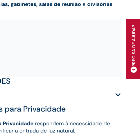
ias,
gabinetes,
salas de reunião
e
divisórias
ÕES
as para Privacidade
a Privacidade
respondem à necessidade de
ificar a entrada de luz natural.