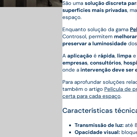
São uma
solução discreta par
superfícies mais privadas
, m
espaço.
Enquanto solução da gama
Pe
Controsol, permitem
melhorar 
preservar a luminosidade
dos 
A
aplicação
é
rápida
,
limpa
empresas
,
consultórios
,
hospi
onde a
intervenção deve ser e
Para aprofundar soluções rela
também o artigo
Película de p
certa para cada espaço
.
Características técnic
Transmissão de luz:
até 8
Opacidade visual:
bloque