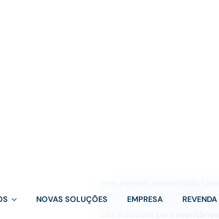
OS
NOVAS SOLUÇÕES
EMPRESA
REVENDA
lar
/
Películas de Proteção Solar
/
Películas Translúcida
Películas Translúci
As
Películas Translúcidas par
desenvolvidas para garantir pr
Dentro da gama de
Películas 
solução destaca-se por
criar
Produzidas nos Estados Unido
com elevada transmissão lumin
adesivos de elevada performa
São indicadas para
escritórios