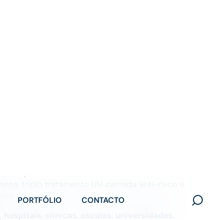
PORTFÓLIO
CONTACTO
Search
for:
s para Privacidade
PRECISA DE AJUDA?
das para Privacidade
a Privacidade
são soluções para vidro
ivacidade sem bloquear a entrada de luz natural.
de Proteção Solar para Vidros
da Controsol, esta
 resguardo visual
sem escurecer
o ambiente.
s, são
películas ultrafinas e multilaminadas
,
osa, triplo tratamento UV, camada anti-risco e
nce.
,
hospitais
,
clínicas
,
escolas
,
universidades
,