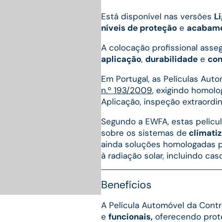
Está disponível nas versões
L
níveis de proteção
e
acabam
A colocação profissional asse
aplicação
,
durabilidade
e
con
Em Portugal, as Películas Au
n.º 193/2009
, exigindo homolo
Aplicação, inspeção extraordin
Segundo a EWFA, estas pelíc
sobre os sistemas de
climatiz
ainda soluções homologadas p
à radiação solar, incluindo ca
Benefícios
A Película Automóvel da Cont
e
funcionais,
oferecendo prote