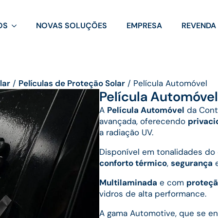
OS
NOVAS SOLUÇÕES
EMPRESA
REVENDA
lar
/
Películas de Proteção Solar
/
Película Automóvel
Película Automóvel
A
Película Automóvel
da Contr
avançada, oferecendo
privac
a radiação UV.
Disponível em tonalidades do 
conforto térmico
,
segurança
e
Multilaminada
e com
proteçã
vidros de alta performance.
A gama Automotive, que se 