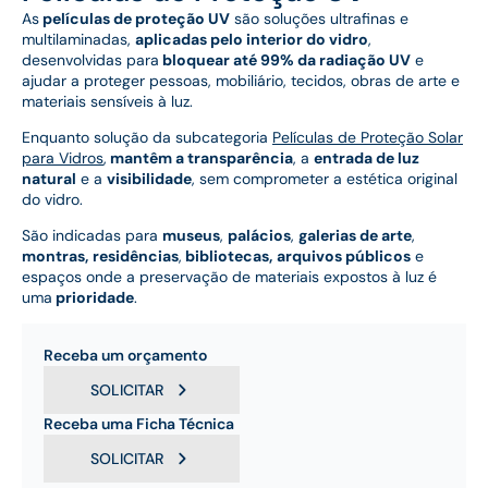
As
películas de proteção UV
são soluções ultrafinas e
multilaminadas,
aplicadas pelo interior do vidro
,
desenvolvidas para
bloquear até 99% da radiação UV
e
ajudar a proteger pessoas, mobiliário, tecidos, obras de arte e
materiais sensíveis à luz.
Enquanto solução da subcategoria
Películas de Proteção Solar
para Vidros
,
mantêm a transparência
, a
entrada de luz
natural
e a
visibilidade
, sem comprometer a estética original
do vidro.
São indicadas para
museus
,
palácios
,
galerias de arte
,
montras,
residências
,
bibliotecas,
arquivos públicos
e
espaços onde a preservação de materiais expostos à luz é
uma
prioridade
.
Receba um orçamento
SOLICITAR
Receba uma Ficha Técnica
SOLICITAR