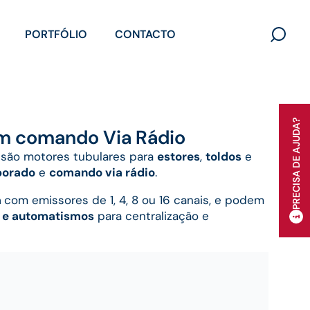
PORTFÓLIO
CONTACTO
Search
for:
PRECISA DE AJUDA?
m comando Via Rádio
 são motores tubulares para
estores
,
toldos
e
porado
e
comando via rádio
.
a
com emissores de 1, 4, 8 ou 16 canais, e podem
 e automatismos
para centralização e