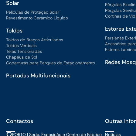
Solar
Pérgolas Biocli
Pérgolas Sevilh
Películas de Proteção Solar
Cortinas de Vid
Revestimento Cerâmico Líquido
Estores Exte
Toldos
Persianas Exter
Toldos de Braços Articulados
Acessórios para
Toldos Verticais
Estores Laminad
Telas Tensionadas
Chapéus de Sol
Redes Mosqu
Coberturas para Parques de Estacionamento
Portadas Multifuncionais
Contactos
Outras Inf
Notícias
PORTO | Sede, Exposição e Centro de Fabrico