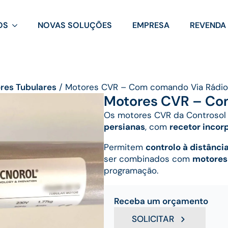
OS
NOVAS SOLUÇÕES
EMPRESA
REVENDA
res Tubulares
/
Motores CVR – Com comando Via Rádio
Motores CVR – Co
Os motores CVR da Controsol
persianas
, com
recetor incor
Permitem
controlo à distânci
ser combinados com
motores
programação.
Receba um orçamento
SOLICITAR