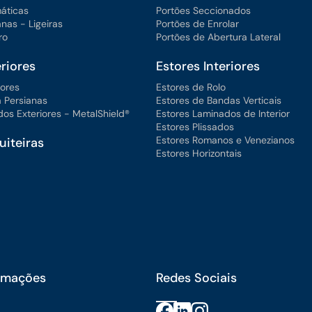
máticas
Portões Seccionados
anas - Ligeiras
Portões de Enrolar
ro
Portões de Abertura Lateral
riores
Estores Interiores
iores
Estores de Rolo
 Persianas
Estores de Bandas Verticais
os Exteriores - MetalShield®
Estores Laminados de Interior
Estores Plissados
Estores Romanos e Venezianos
iteiras
Estores Horizontais
ormações
Redes Sociais