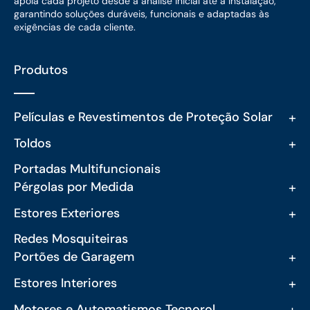
apoia cada projeto desde a análise inicial até à instalação,
garantindo soluções duráveis, funcionais e adaptadas às
exigências de cada cliente.
Produtos
+
Películas e Revestimentos de Proteção Solar
+
Toldos
Portadas Multifuncionais
+
Pérgolas por Medida
+
Estores Exteriores
Redes Mosquiteiras
+
Portões de Garagem
+
Estores Interiores
+
Motores e Automatismos Tecnorol