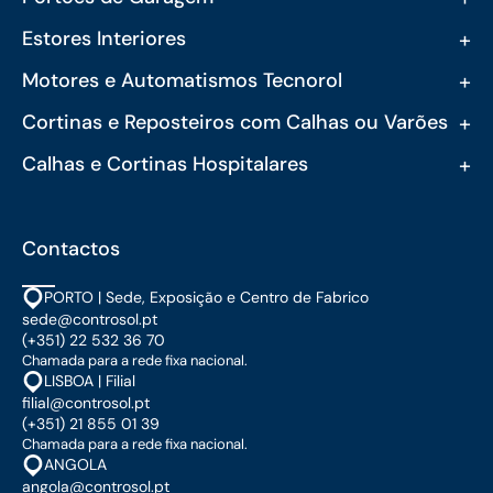
+
Estores Interiores
+
Motores e Automatismos Tecnorol
+
Cortinas e Reposteiros com Calhas ou Varões
+
Calhas e Cortinas Hospitalares
Contactos
PORTO | Sede, Exposição e Centro de Fabrico
sede@controsol.pt
(+351) 22 532 36 70
Chamada para a rede fixa nacional.
LISBOA | Filial
filial@controsol.pt
(+351) 21 855 01 39
Chamada para a rede fixa nacional.
ANGOLA
angola@controsol.pt