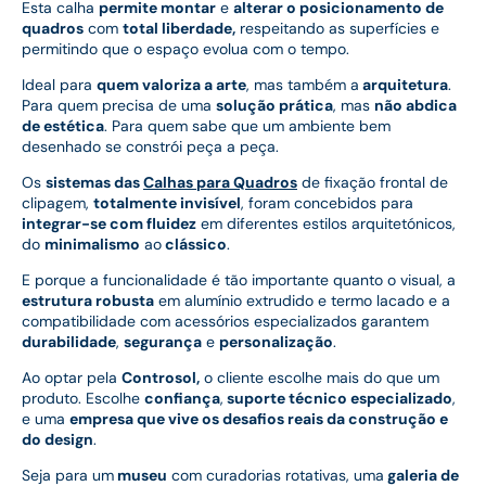
Esta calha
permite montar
e
alterar o posicionamento de
quadros
com
total liberdade,
respeitando as superfícies e
permitindo que o espaço evolua com o tempo.
Ideal para
quem valoriza a arte
, mas também a
arquitetura
.
Para quem precisa de uma
solução prática
, mas
não abdica
de estética
. Para quem sabe que um ambiente bem
desenhado se constrói peça a peça.
Os
sistemas das
Calhas para Quadros
de fixação frontal de
clipagem,
totalmente invisível
, foram concebidos para
integrar-se com fluidez
em diferentes estilos arquitetónicos,
do
minimalismo
ao
clássico
.
E porque a funcionalidade é tão importante quanto o visual, a
estrutura robusta
em alumínio extrudido e termo lacado e a
compatibilidade com acessórios especializados garantem
durabilidade
,
segurança
e
personalização
.
Ao optar pela
Controsol,
o cliente escolhe mais do que um
produto. Escolhe
confiança
,
suporte técnico especializado
,
e uma
empresa que vive os desafios reais da construção e
do design
.
Seja para um
museu
com curadorias rotativas, uma
galeria de