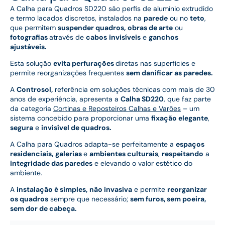
A Calha para Quadros SD220 são perfis de alumínio extrudido
e termo lacados discretos, instalados na
parede
ou no
teto
,
que permitem
suspender quadros,
obras de arte
ou
fotografias
através de
cabos
invisíveis
e
ganchos
ajustáveis.
Esta solução
evita perfurações
diretas nas superfícies e
permite reorganizações frequentes
sem danificar as paredes.
A
Controsol,
referência em soluções técnicas com mais de 30
anos de experiência, apresenta a
Calha SD220
, que faz parte
da categoria
Cortinas e Reposteiros Calhas e Varões
– um
sistema concebido para proporcionar uma
fixação elegante
,
segura
e
invisível de quadros.
A Calha para Quadros adapta-se perfeitamente a
espaços
residenciais,
galerias
e
ambientes culturais
,
respeitando
a
integridade das paredes
e elevando o valor estético do
ambiente.
A
instalação é simples,
não invasiva
e permite
reorganizar
os quadros
sempre que necessário;
sem furos, sem poeira,
sem dor de cabeça.