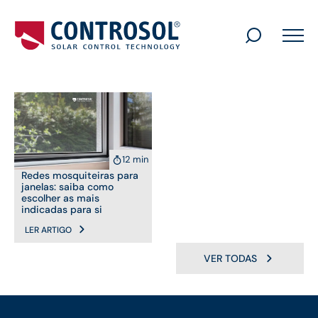
Search
for:
12 min
Redes mosquiteiras para
janelas: saiba como
escolher as mais
indicadas para si
LER ARTIGO
VER TODAS