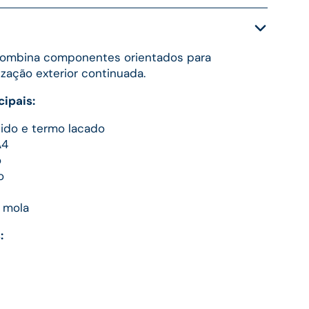
 combina componentes orientados para
lização exterior continuada.
cipais:
dido e termo lacado
A4
o
o
 mola
: