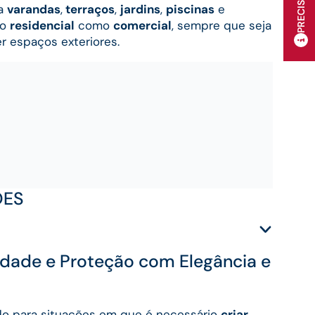
ra
varandas
,
terraços
,
jardins
,
piscinas
e
to
residencial
como
comercial
, sempre que seja
r espaços exteriores.
ÕES
acidade e Proteção com Elegância e
ido para situações em que é necessário
criar