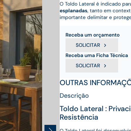
O Toldo Lateral é indicado pa
esplanadas
, tanto em contex
importante delimitar e protege
Receba um orçamento
SOLICITAR
Receba uma Ficha Técnica
SOLICITAR
OUTRAS INFORMAÇ
Descrição
Toldo Lateral : Priv
Resistência
O Toldo Lateral foi desenvolv