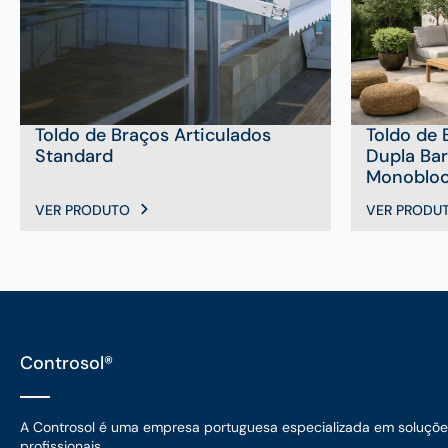
Toldo de Braços Articulados
Toldo de 
Standard
Dupla Bar
Monobloc
VER PRODUTO
VER PRODU
Controsol®
A Controsol é uma empresa portuguesa especializada em soluções d
profissionais.