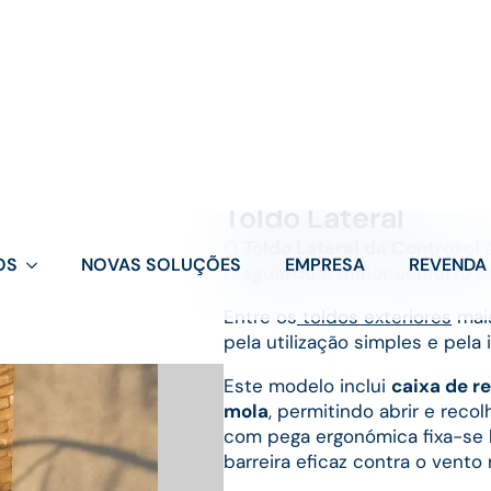
OS
NOVAS SOLUÇÕES
EMPRESA
REVENDA
Toldo Lateral
O
Toldo Lateral da Controsol
é
resguardo
e
maior conforto
em
Entre os
toldos exteriores
mais
pela utilização simples e pela
Este modelo inclui
caixa de r
mola
, permitindo abrir e recol
com pega ergonómica fixa-se l
barreira eficaz contra o vent