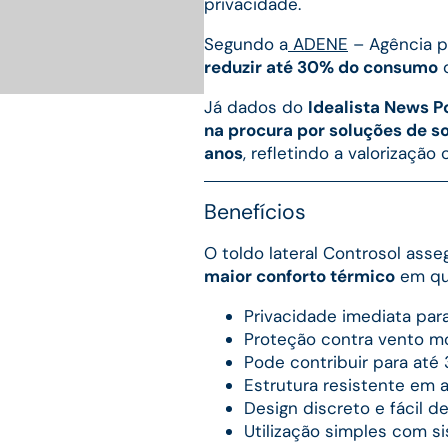
privacidade.
Segundo a
ADENE
– Agência pa
reduzir até 30% do consumo
d
Já dados do
Idealista News P
na procura por soluções de s
anos
, refletindo a valorizaçã
Benefícios
O toldo lateral Controsol ass
maior conforto térmico
em qua
Privacidade imediata para
Proteção contra vento m
Pode contribuir para at
Estrutura resistente em a
Design discreto e fácil de
Utilização simples com s