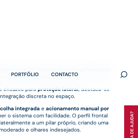
PORTFÓLIO
CONTACTO
Search
for:
PRECISA DE AJUDA?
 uma solução prática para
criar privacidade,
 varandas, terraços e jardins.
 eficazes para
proteção lateral
, destaca-se
 integração discreta no espaço.
ecolha integrada
e
acionamento manual por
her o sistema com facilidade. O perfil frontal
ateralmente a um pilar próprio, criando uma
o moderado e olhares indesejados.