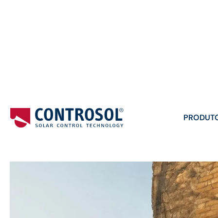
PRODUT
Produtos
/
Toldos
/
Toldos Verticais
/
Toldo Lateral