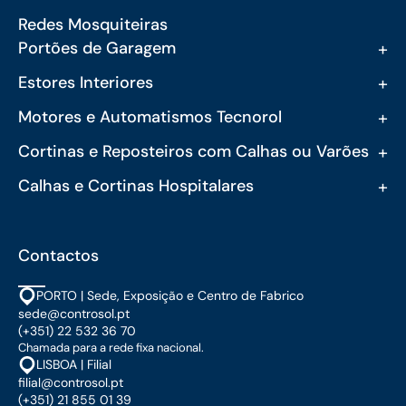
Redes Mosquiteiras
+
Portões de Garagem
+
Estores Interiores
+
Motores e Automatismos Tecnorol
+
Cortinas e Reposteiros com Calhas ou Varões
+
Calhas e Cortinas Hospitalares
Contactos
PORTO | Sede, Exposição e Centro de Fabrico
sede@controsol.pt
(+351) 22 532 36 70
Chamada para a rede fixa nacional.
LISBOA | Filial
filial@controsol.pt
(+351) 21 855 01 39