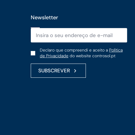
Newsletter
Email
*
Política
Declaro que compreendi e aceito a
Política
de Privacidade
do website controsol.pt
de
Privacidade
SUBSCREVER
*