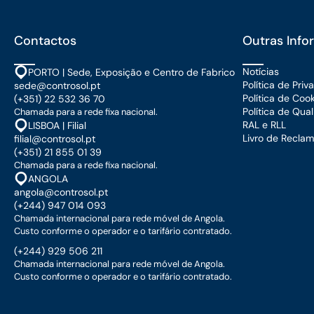
Contactos
Outras Inf
Notícias
PORTO | Sede, Exposição e Centro de Fabrico
Política de Pri
sede@controsol.pt
Política de Coo
(+351) 22 532 36 70
Política de Qua
Chamada para a rede fixa nacional.
RAL e RLL
LISBOA | Filial
Livro de Recla
filial@controsol.pt
(+351) 21 855 01 39
Chamada para a rede fixa nacional.
ANGOLA
angola@controsol.pt
(+244) 947 014 093
Chamada internacional para rede móvel de Angola.
Custo conforme o operador e o tarifário contratado.
(+244) 929 506 211
Chamada internacional para rede móvel de Angola.
Custo conforme o operador e o tarifário contratado.