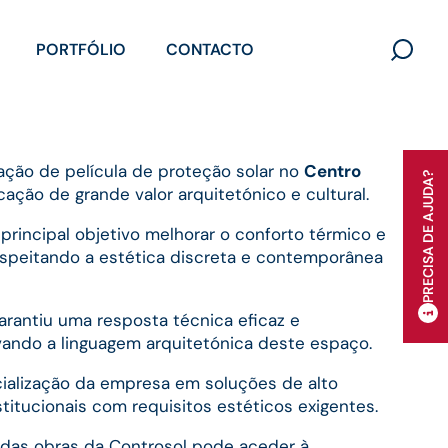
PORTFÓLIO
CONTACTO
Search
for:
ação de película de proteção solar no
Centro
PRECISA DE AJUDA?
cação de grande valor arquitetónico e cultural.
rincipal objetivo melhorar o conforto térmico e
espeitando a estética discreta e contemporânea
arantiu uma resposta técnica eficaz e
vando a linguagem arquitetónica deste espaço.
cialização da empresa em soluções de alto
tucionais com requisitos estéticos exigentes.
 das obras da Controsol pode aceder à