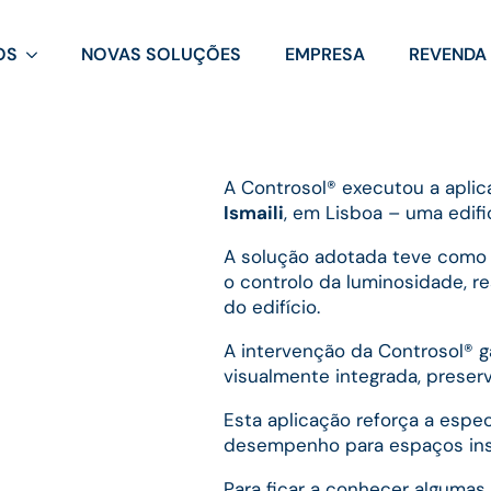
OS
NOVAS SOLUÇÕES
EMPRESA
REVENDA
A Controsol® executou a aplic
Ismaili
, em Lisboa – uma edifi
A solução adotada teve como p
o controlo da luminosidade, r
do edifício.
A intervenção da Controsol® g
visualmente integrada, preser
Esta aplicação reforça a espe
desempenho para espaços insti
Para ficar a conhecer algumas