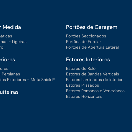
r Medida
Portões de Garagem
máticas
Portões Seccionados
anas - Ligeiras
Portões de Enrolar
ro
Portões de Abertura Lateral
riores
Estores Interiores
iores
Estores de Rolo
 Persianas
Estores de Bandas Verticais
os Exteriores - MetalShield®
Estores Laminados de Interior
Estores Plissados
Estores Romanos e Venezianos
iteiras
Estores Horizontais