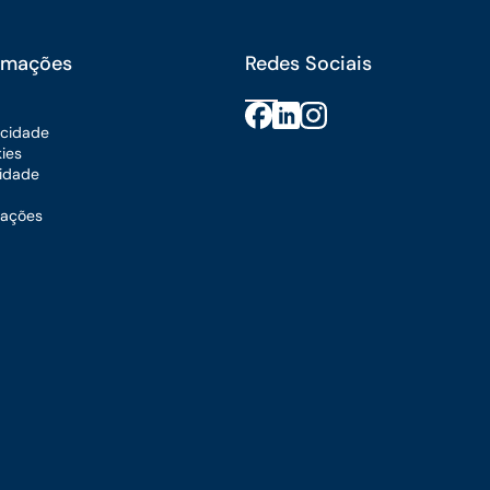
ormações
Redes Sociais
vacidade
kies
lidade
mações