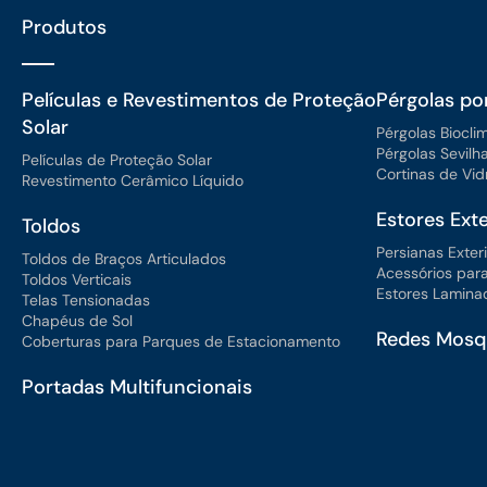
Produtos
Películas e Revestimentos de Proteção
Pérgolas po
Solar
Pérgolas Biocli
Pérgolas Sevilh
Películas de Proteção Solar
Cortinas de Vid
Revestimento Cerâmico Líquido
Estores Exte
Toldos
Persianas Exter
Toldos de Braços Articulados
Acessórios para
Toldos Verticais
Estores Laminad
Telas Tensionadas
Chapéus de Sol
Redes Mosqu
Coberturas para Parques de Estacionamento
Portadas Multifuncionais