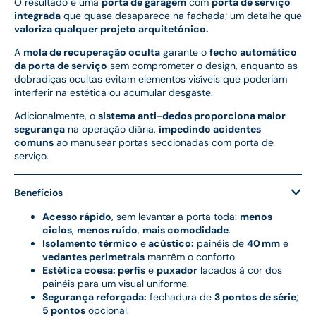
O resultado é uma
porta de garagem
com
porta de serviço
integrada
que quase desaparece na fachada; um detalhe que
valoriza qualquer projeto arquitetónico.
A
mola de recuperação oculta
garante o
fecho automático
da porta de serviço
sem comprometer o design, enquanto as
dobradiças ocultas evitam elementos visíveis que poderiam
interferir na estética ou acumular desgaste.
Adicionalmente, o
sistema anti-dedos proporciona maior
segurança
na operação diária,
impedindo acidentes
comuns
ao manusear portas seccionadas com porta de
serviço.
Benefícios
Acesso rápido
, sem levantar a porta toda:
menos
ciclos
,
menos ruído
,
mais comodidade
.
Isolamento térmico
e
acústico:
painéis de
40 mm
e
vedantes perimetrais
mantêm o conforto.
Estética coesa: perfis
e
puxador
lacados à cor dos
painéis para um visual uniforme.
Segurança reforçada:
fechadura de
3 pontos de série
;
5 pontos
opcional.