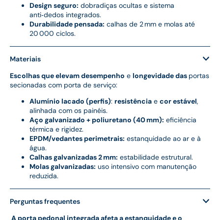
Design seguro:
dobradiças ocultas e sistema
anti‑dedos integrados.
Durabilidade pensada:
calhas de 2 mm e molas até
20 000 ciclos.
Materiais
Escolhas que elevam desempenho
e
longevidade das
portas
secionadas com porta de serviço:
Alumínio lacado (perfis)
:
resistência
e
cor estável
,
alinhada com os painéis.
Aço galvanizado + poliuretano (40 mm):
eficiência
térmica e rigidez.
EPDM/vedantes perimetrais:
estanquidade ao ar e à
água.
Calhas galvanizadas 2 mm:
estabilidade estrutural.
Molas galvanizadas:
uso intensivo com manutenção
reduzida.
Perguntas frequentes
A porta pedonal integrada afeta a estanquidade e o