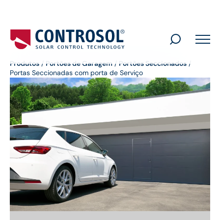
Search
for:
Produtos
/
Portões de Garagem
/
Portões Seccionados
/
Portas Seccionadas com porta de Serviço