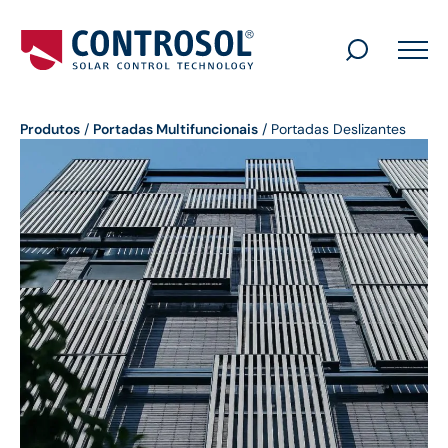
Search
for:
Produtos
/
Portadas Multifuncionais
/
Portadas Deslizantes