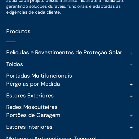
apoia cada projeto desde a análise inicial até à instalação,
garantindo soluções duráveis, funcionais e adaptadas às
exigências de cada cliente.
Produtos
+
Películas e Revestimentos de Proteção Solar
+
Toldos
Portadas Multifuncionais
+
Pérgolas por Medida
+
Estores Exteriores
Redes Mosquiteiras
+
Portões de Garagem
+
Estores Interiores
+
Motores e Automatismos Tecnorol