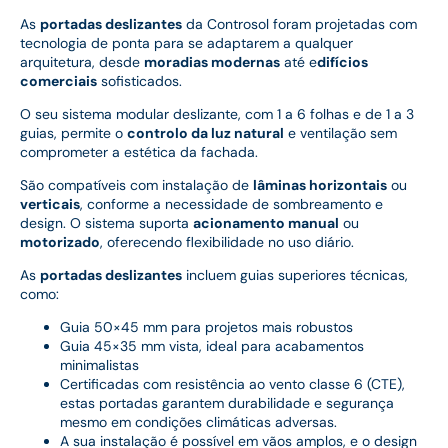
As
portadas deslizantes
da Controsol foram projetadas com
tecnologia de ponta para se adaptarem a qualquer
arquitetura, desde
moradias modernas
até e
difícios
comerciais
sofisticados.
O seu sistema modular deslizante, com 1 a 6 folhas e de 1 a 3
guias, permite o
controlo da luz natural
e ventilação sem
comprometer a estética da fachada.
São compatíveis com instalação de
lâminas horizontais
ou
verticais
, conforme a necessidade de sombreamento e
design. O sistema suporta
acionamento manual
ou
motorizado
, oferecendo flexibilidade no uso diário.
As
portadas deslizantes
incluem guias superiores técnicas,
como:
Guia 50×45 mm para projetos mais robustos
Guia 45×35 mm vista, ideal para acabamentos
minimalistas
Certificadas com resistência ao vento classe 6 (CTE),
estas portadas garantem durabilidade e segurança
mesmo em condições climáticas adversas.
A sua instalação é possível em vãos amplos, e o design