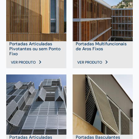
Portadas Articuladas
Portadas Multifuncionais
Pivotantes ou sem Ponto
de Aros Fixos
Fixo
VER PRODUTO
VER PRODUTO
Portadas Articuladas
Portadas Basculantes