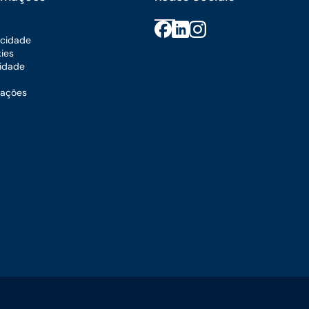
vacidade
kies
lidade
mações