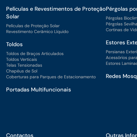
Películas e Revestimentos de Proteção
Pérgolas po
Solar
Pérgolas Biocli
Pérgolas Sevilh
Películas de Proteção Solar
Cortinas de Vid
Revestimento Cerâmico Líquido
Estores Exte
Toldos
Persianas Exter
Toldos de Braços Articulados
Acessórios para
Toldos Verticais
Estores Laminad
Telas Tensionadas
Chapéus de Sol
Redes Mosqu
Coberturas para Parques de Estacionamento
Portadas Multifuncionais
Contactos
Outras Inf