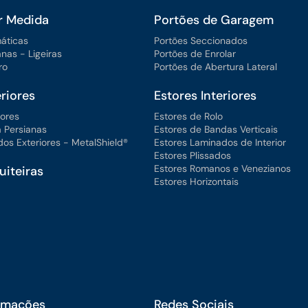
r Medida
Portões de Garagem
máticas
Portões Seccionados
anas - Ligeiras
Portões de Enrolar
ro
Portões de Abertura Lateral
riores
Estores Interiores
iores
Estores de Rolo
 Persianas
Estores de Bandas Verticais
os Exteriores - MetalShield®
Estores Laminados de Interior
Estores Plissados
Estores Romanos e Venezianos
iteiras
Estores Horizontais
ormações
Redes Sociais