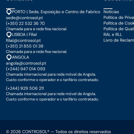
Notícias
PORTO | Sede, Exposição e Centro de Fabrico
Política de Pri
sede@controsol.pt
Política de Coo
(+351) 22 532 36 70
Política de Qua
Chamada para a rede fixa nacional.
RAL e RLL
LISBOA | Filial
Livro de Recla
filial@controsol.pt
(+351) 21 855 01 39
Chamada para a rede fixa nacional.
ANGOLA
angola@controsol.pt
(+244) 947 014 093
Chamada internacional para rede móvel de Angola.
Custo conforme o operador e o tarifário contratado.
(+244) 929 506 211
Chamada internacional para rede móvel de Angola.
Custo conforme o operador e o tarifário contratado.
© 2026 CONTROSOL® — Todos os direitos reservados